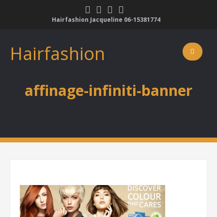
Skip
to
Hairfashion Jacqueline 06-15381774
content
Hairfashion
affinage-infiniti-banner