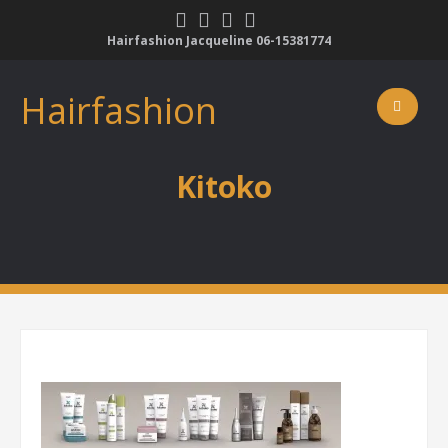
Skip
to
Hairfashion Jacqueline 06-15381774
content
Hairfashion
Kitoko