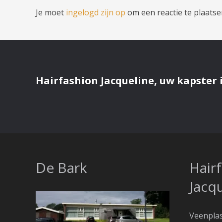
Je moet
ingelogd zijn op
om een reactie te plaatse
Hairfashion Jacqueline, uw kapster i
De Bark
Hair
Jacq
Veenpla