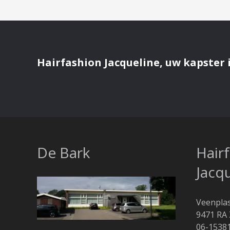
Hairfashion Jacqueline, uw kapster i
De Bark
Hair
Jacq
Veenpla
9471 RA 
06-1538