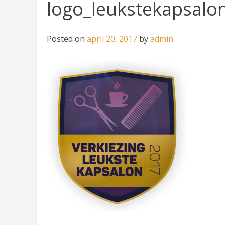
logo_leukstekapsalo
Posted on
april 20, 2017
by
admin