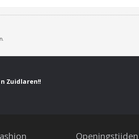
n.
n Zuidlaren!!
fashion
Openingstijden